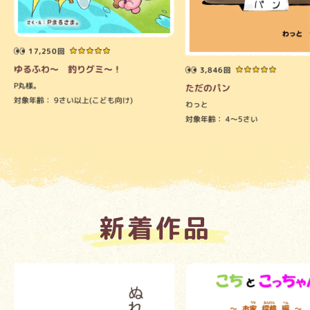
17,250回
ゆるふわ～ 釣りグミ～！
3,846回
P丸様。
ただのパン
対象年齢：
9さい以上(こども向け)
わっと
対象年齢：
4～5さい
新着作品