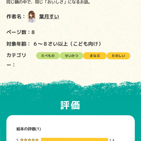
同じ鍋の中で、同じ「おいしさ」になるお話。
作者名：
葉月すい
ページ数：8
対象年齢：
６～８さい以上（こども向け）
カテゴリ
たべもの
せいかつ
まなぶ
たのしい
ー：
評価
絵本の評価(1)
5
1人