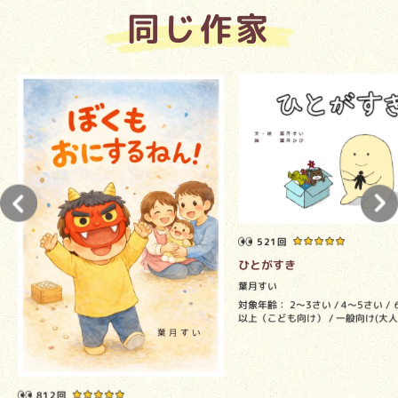
同じ作家
521回
ひとがすき
葉月すい
対象年齢：
2～3さい
4～5さい
以上（こども向け）
一般向け(大人
812回