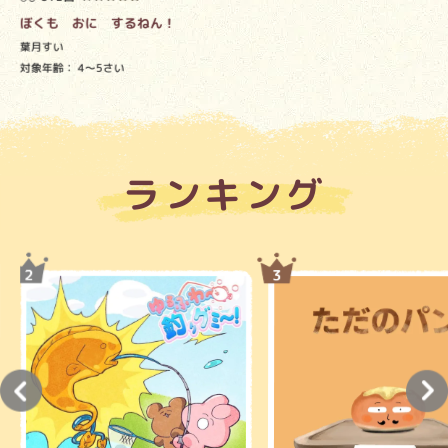
ぼくも おに するねん！
葉月すい
対象年齢：
4～5さい
ランキング