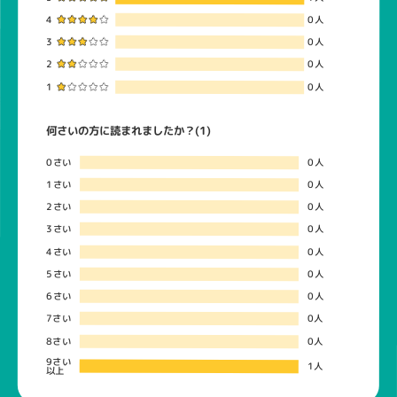
4
0人
3
0人
2
0人
1
0人
何さいの方に読まれましたか？(1)
0さい
0人
1さい
0人
2さい
0人
3さい
0人
4さい
0人
5さい
0人
6さい
0人
7さい
0人
8さい
0人
9さい
1人
以上