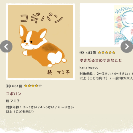
483回
ゆきだるまのすきなこと
kanaiwayou
い
対象年齢：
2～3さい
4～5さい
以上（こども向け）
一般向け(大人
681回
コギパン
続 マミ子
対象年齢：
2～3さい
4～5さい
６～８さい
以上（こども向け）