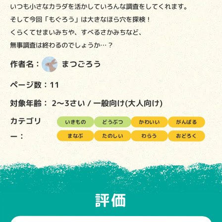
いつも小さなカラダを活かしていろんな調査をしてくれます。
そして今回「もぐろう」は大きなほら穴を探検！
くらくてせまいみちや、すべるさかみちなど、
無事調査は終わるのでしょうか…？
作者名：
まつごろう
ページ数：11
対象年齢：
2～3さい
一般向け(大人向け)
カテゴリ
いきもの
どうぶつ
かわいい
がんばる
ー：
まなぶ
たのしい
わらう
おどろく
評価