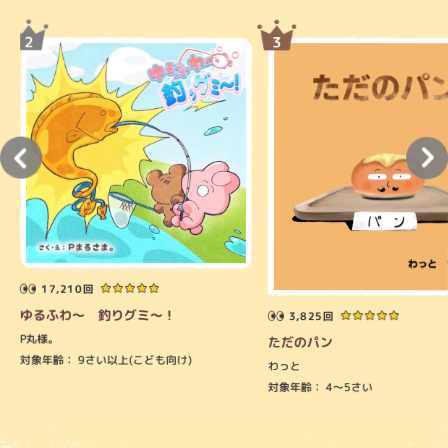
17,210回
ゆるふわ～ 釣りグミ～！
3,825回
P丸様。
ただのパン
対象年齢：
9さい以上(こども向け)
わっと
対象年齢：
4～5さい