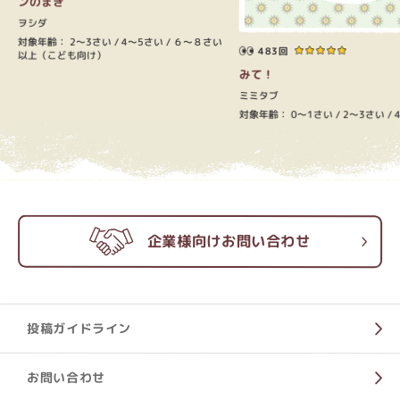
ンのまき
ヲシダ
対象年齢：
2～3さい
4～5さい
６～８さい
483回
以上（こども向け）
みて！
ミミタブ
対象年齢：
0～1さい
2～3さい
企業様向けお問い合わせ
投稿ガイドライン
お問い合わせ