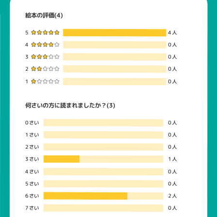
絵本の評価(4)
5
4人
4
0人
3
0人
2
0人
1
0人
何さいの方に読まれましたか？(3)
0さい
0人
1さい
0人
2さい
0人
3さい
1人
4さい
0人
5さい
0人
6さい
2人
7さい
0人