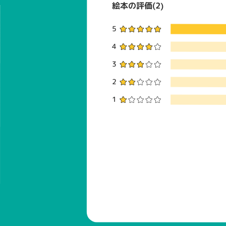
絵本の評価(2)
5
4
3
2
1