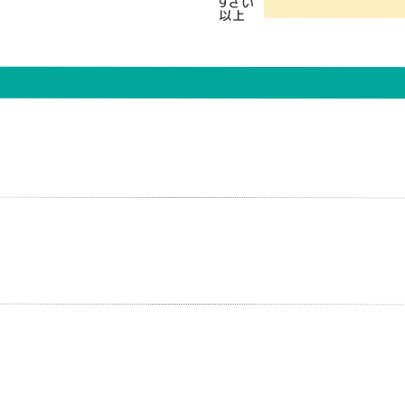
9さい
以上