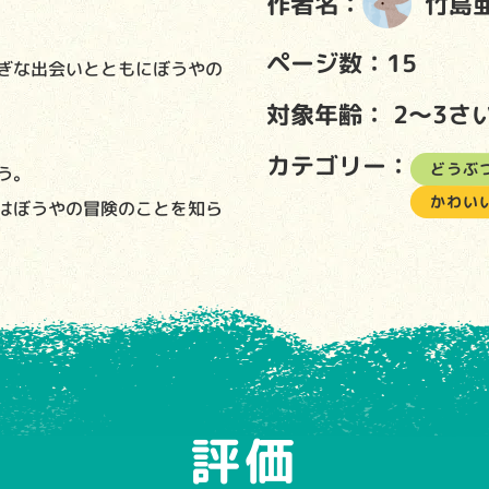
作者名：
竹島
ページ数：15
ぎな出会いとともにぼうやの
対象年齢：
2～3さ
カテゴリー：
どうぶ
う。
かわい
はぼうやの冒険のことを知ら
評価