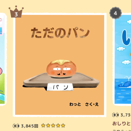
3,7
おしりと
3,845回