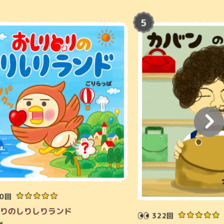
30回
りのしりしりランド
322回