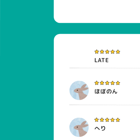
LATE
ほぼのん
へり