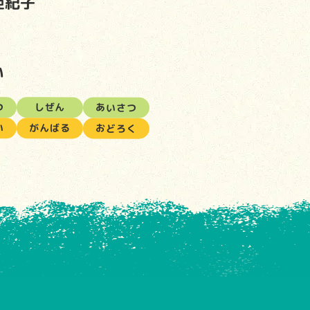
亜紀子
い
つ
しぜん
あいさつ
い
がんばる
おどろく