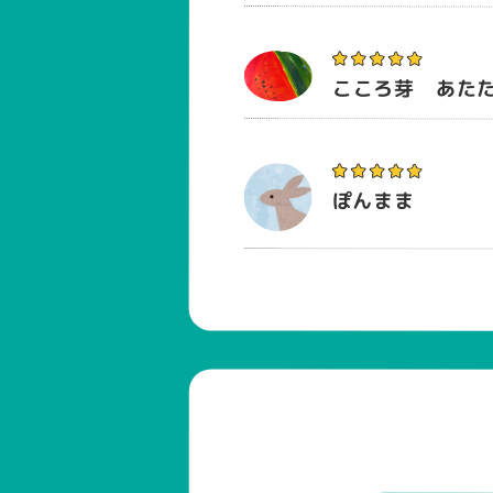
こころ芽 あた
ぽんまま
かほ
ヤマダ