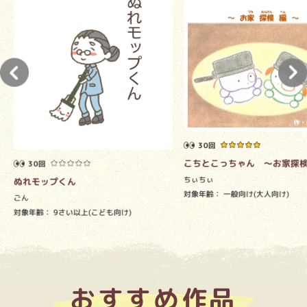
30回
こちとこっちゃん ～お家探
30回
ちぃちぃ
ぬれモップくん
対象年齢：
一般向け(大人向け)
ごん
対象年齢：
9さい以上(こども向け)
おすすめ作品