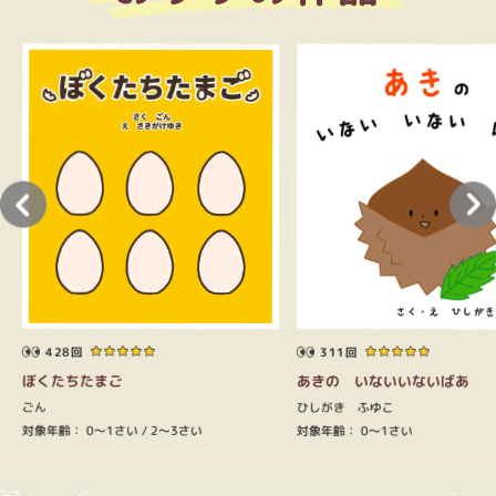
428回
311回
ぼくたちたまご
あきの いないいないばあ
ごん
ひしがき ふゆこ
対象年齢：
0～1さい
対象年齢：
2～3さい
0～1さい