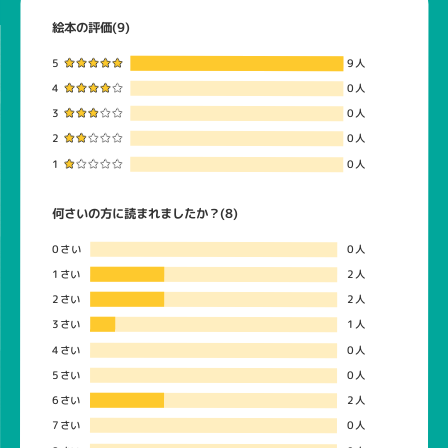
絵本の評価(9)
5
9人
4
0人
3
0人
2
0人
1
0人
何さいの方に読まれましたか？(8)
0さい
0人
1さい
2人
2さい
2人
3さい
1人
4さい
0人
5さい
0人
6さい
2人
7さい
0人