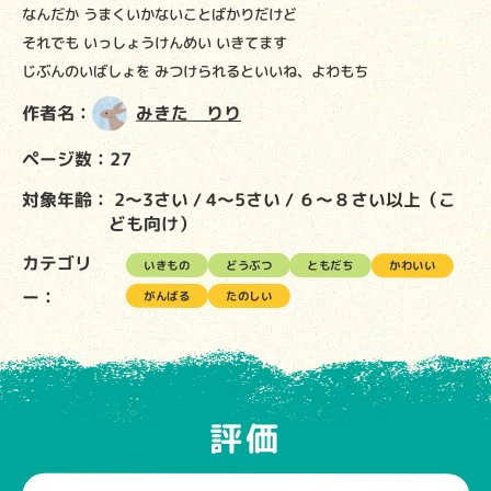
なんだか うまくいかないことばかりだけど
それでも いっしょうけんめい いきてます
じぶんのいばしょを みつけられるといいね、よわもち
作者名：
みきた りり
ページ数：27
対象年齢：
2～3さい
4～5さい
６～８さい以上（こ
ども向け）
カテゴリ
いきもの
どうぶつ
ともだち
かわいい
ー：
がんばる
たのしい
評価