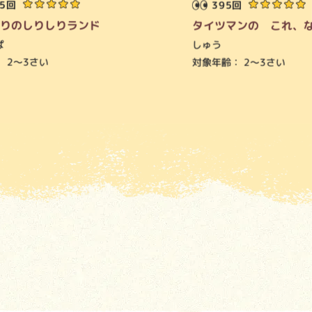
15回
395回
りのしりしりランド
タイツマンの これ、
ぱ
しゅう
：
2～3さい
対象年齢：
2～3さい