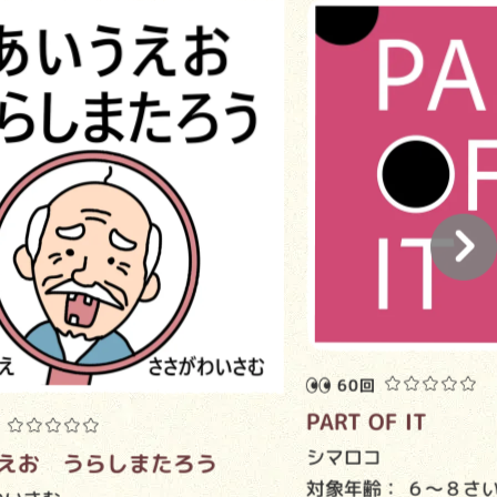
60回
PART OF IT
シマロコ
えお うらしまたろう
対象年齢：
６～８さ