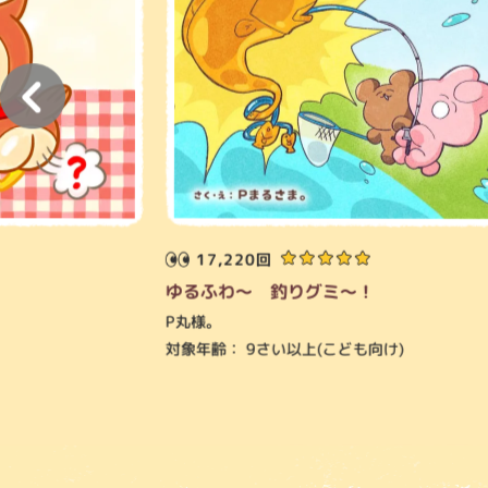
minamisouth
あさぬまやよい
17,220回
ゆるふわ～ 釣りグミ～！
P丸様。
対象年齢：
9さい以上(こども向け)