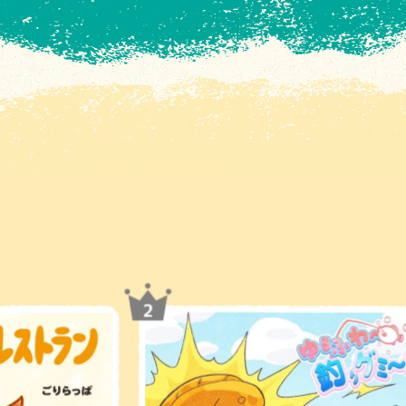
かまんべーる
ひおり
ぽんぽこママ
07ch