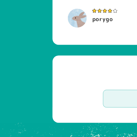
porygo
さゆち
あや
hayato