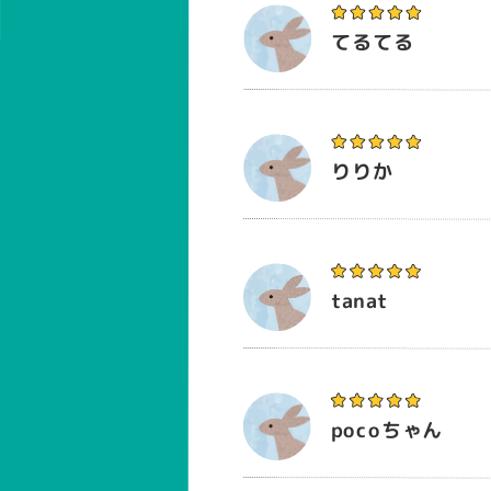
てるてる
りりか
tanat
pocoちゃん