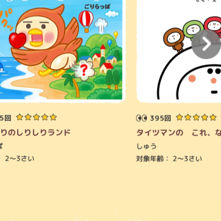
2025.11.27
2026.6.30
15回
395回
りのしりしりランド
タイツマンの これ、
ぱ
しゅう
：
2～3さい
対象年齢：
2～3さい