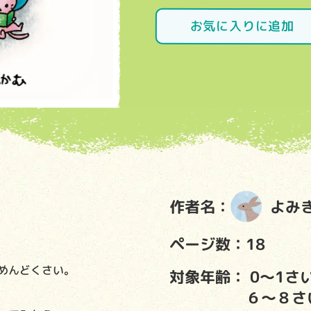
お気に入りに追加
作者名：
よみ
ページ数：18
めんどくさい。
対象年齢：
0～1さ
６～８さ