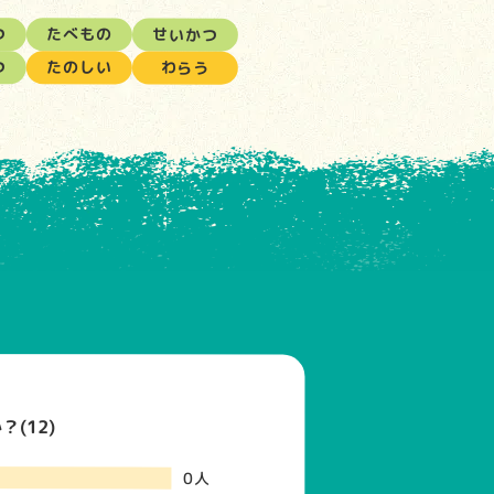
つ
たべもの
せいかつ
つ
たのしい
わらう
(12)
0人