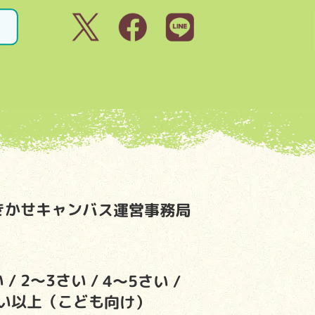
きかせキャンバス運営事務局
い
2～3さい
4～5さい
い以上（こども向け）