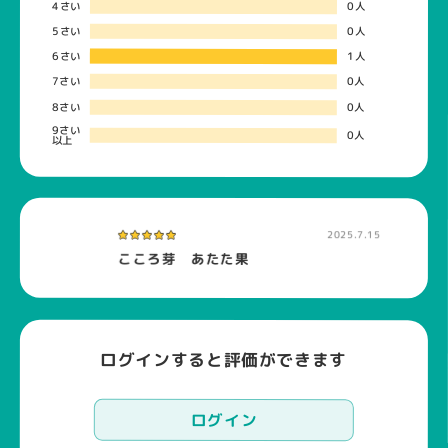
4さい
0人
5さい
0人
6さい
1人
7さい
0人
8さい
0人
9さい
0人
以上
2025.7.15
こころ芽 あたた果
ログインすると評価ができます
ログイン