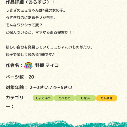
作品詳細（あらすじ）：
うさぎのミミちゃんは4歳の女の子。
うさぎなのにあるモノが苦手。
そんなワタシって変？
と悩んでいると、ママからある提案が！！
新しい自分を発見していくミミちゃんのものがたり。
親子で楽しく読める1冊です♪
作者名：
野坂 マイコ
ページ数：20
対象年齢：
2～3さい
4～5さい
カテゴリ
しょくぶつ
たべもの
しぜん
だいすき
ー：