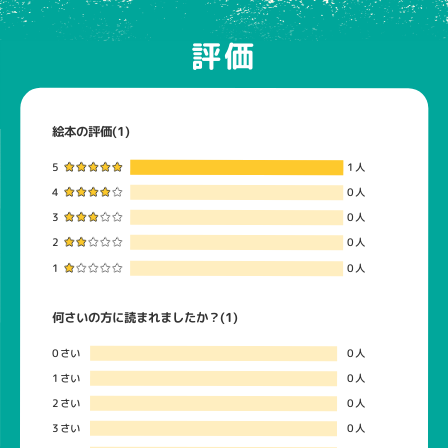
評価
絵本の評価(1)
5
1人
4
0人
3
0人
2
0人
1
0人
何さいの方に読まれましたか？(1)
0さい
0人
1さい
0人
2さい
0人
3さい
0人