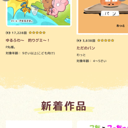
17,228回
ゆるふわ～ 釣りグミ～！
3,838回
P丸様。
ただのパン
対象年齢：
9さい以上(こども向け)
わっと
対象年齢：
4～5さい
新着作品