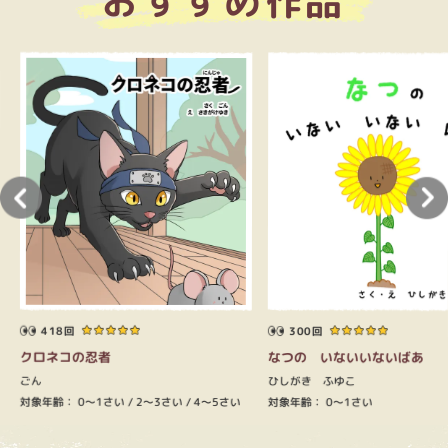
おすすめ作品
418回
300回
クロネコの忍者
なつの いないいないばあ
ごん
ひしがき ふゆこ
対象年齢：
0～1さい
対象年齢：
2～3さい
0～1さい
4～5さい