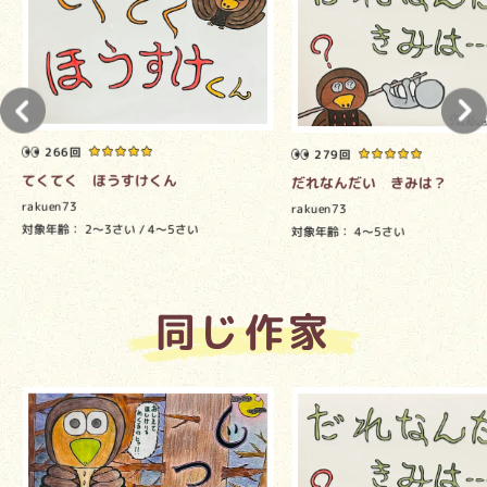
266回
279回
てくてく ほうすけくん
だれなんだい きみは？
rakuen73
rakuen73
対象年齢：
2～3さい
4～5さい
対象年齢：
4～5さい
同じ作家