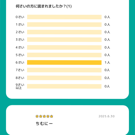
何さいの方に読まれましたか？(1)
0さい
0人
1さい
0人
2さい
0人
3さい
0人
4さい
0人
5さい
0人
6さい
1人
7さい
0人
8さい
0人
9さい
0人
以上
2025.6.30
ちむにー