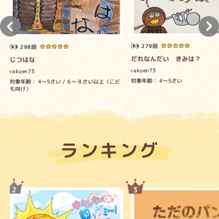
279回
298回
だれなんだい きみは？
じつはな
rakuen73
rakuen73
対象年齢：
4～5さい
対象年齢：
4～5さい
６～８さい以上（こど
も向け）
ランキング