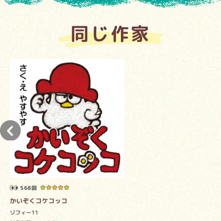
同じ作家
568回
かいぞくコケコッコ
ゾフィー11