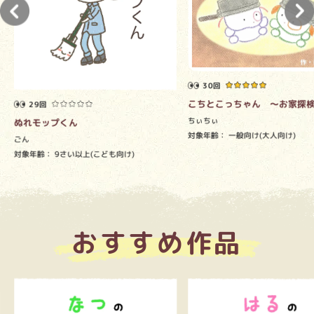
30回
こちとこっちゃん ～お家探
29回
ちぃちぃ
ぬれモップくん
対象年齢：
一般向け(大人向け)
ごん
対象年齢：
9さい以上(こども向け)
おすすめ作品