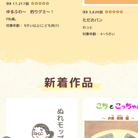
17,217回
ゆるふわ～ 釣りグミ～！
3,829回
P丸様。
ただのパン
対象年齢：
9さい以上(こども向け)
わっと
対象年齢：
4～5さい
新着作品