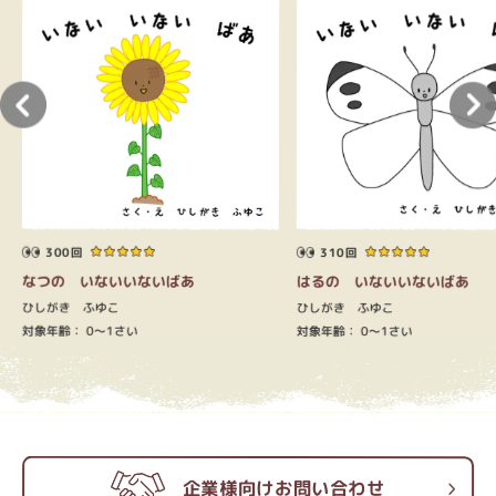
い
300回
310回
なつの いないいないばあ
はるの いないいないばあ
ひしがき ふゆこ
ひしがき ふゆこ
対象年齢：
0～1さい
対象年齢：
0～1さい
企業様向けお問い合わせ