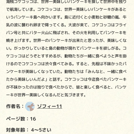
海賊コケコッコは、世界一美味しいパンケーキを探して世界中を独り
で航海していま。コケコッコは、世界一美味しいパンケーキがあると
いうパンケーキ島へ向かいます。島に近付くと小麦粉と砂糖の嵐、牛
乳の波に襲われ卵まで降ってくる。大波が来て、コケコッコはフライ
パン号と共にバター火山に飛ばされ、その火を利用してパンケーキを
焼き上げます。世界一のパンケーキが出来たと思ったが、美味しくな
い。がっかりしていると島の動物が現れてパンケーキを欲しがる。コ
ケコッコはどうぞとすすめるが、動物たちが一緒に食べようと声を掛
けるのでコケコッコは渋々食べてみる。すると、先程は不味かったパ
ンケーキが美味しくなっていた。動物たちは「みんなと、一緒に食べ
たから美味しいんだよ」と話す。コケコッコは今迄食べたパンケーキ
が不味かったのは独りで食べたからで、皆と楽しく食べると、パンケ
ーキが世界一美味しくなるんだと気づきます。
作者名：
ゾフィー11
ページ数：16
対象年齢：
4～5さい