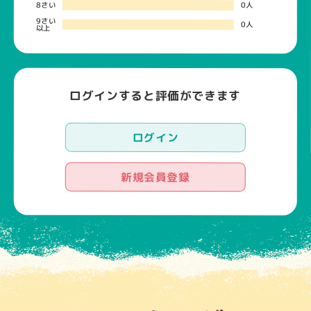
8さい
0人
9さい
0人
以上
ログインすると評価ができます
ログイン
新規会員登録