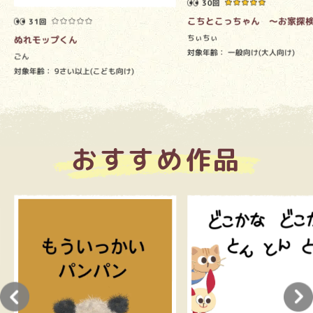
30回
こちとこっちゃん ～お家探
31回
ちぃちぃ
ぬれモップくん
対象年齢：
一般向け(大人向け)
ごん
対象年齢：
9さい以上(こども向け)
おすすめ作品