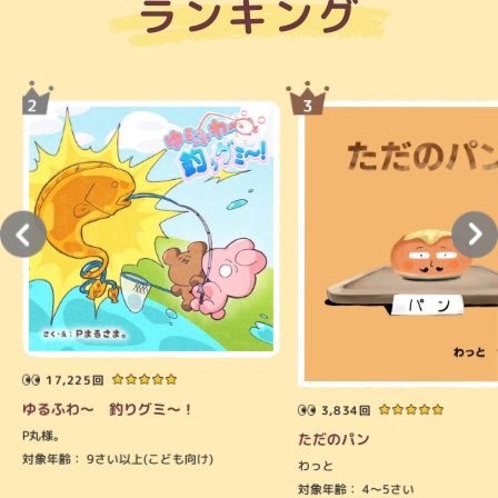
ランキング
17,225回
ゆるふわ～ 釣りグミ～！
3,834回
P丸様。
ただのパン
対象年齢：
9さい以上(こども向け)
わっと
対象年齢：
4～5さい