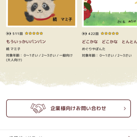
511回
422回
もういっかいパンパン
どこかな どこかな とんと
続 マミ子
めぐりやぽんた
対象年齢：
0～1さい
対象年齢：
2～3さい
0～1さい
一般向け
2～3さい
(大人向け)
企業様向けお問い合わせ